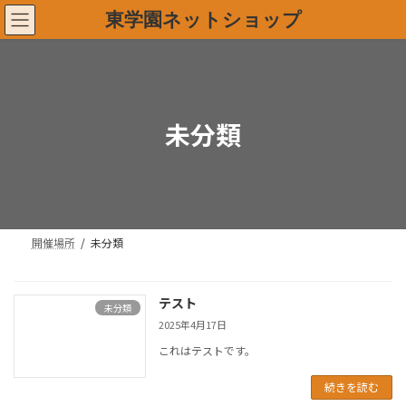
コ
ナ
東学園ネットショップ
ン
ビ
テ
ゲ
ン
ー
ツ
シ
へ
ョ
ス
ン
未分類
キ
に
ッ
移
プ
動
開催場所
未分類
テスト
未分類
2025年4月17日
これはテストです。
続きを読む