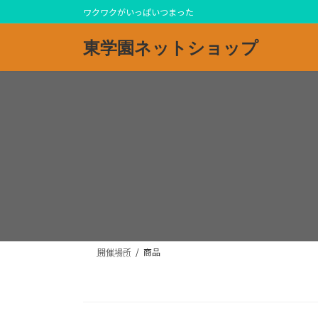
コ
ナ
ワクワクがいっぱいつまった
ン
ビ
テ
ゲ
東学園ネットショップ
ン
ー
ツ
シ
へ
ョ
ス
ン
キ
に
ッ
移
プ
動
開催場所
商品