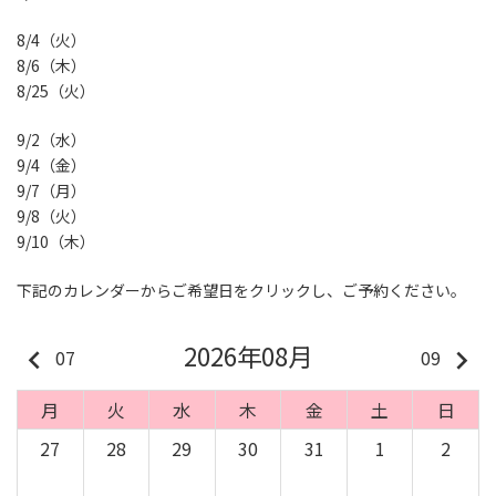
8/4（火）
8/6（木）
8/25（火）
9/2（水）
9/4（金）
9/7（月）
9/8（火）
9/10（木）
下記のカレンダーからご希望日をクリックし、ご予約ください。
2026年08月
keyboard_arrow_left
keyboard_arrow_right
07
09
月
火
水
木
金
土
日
27
28
29
30
31
1
2