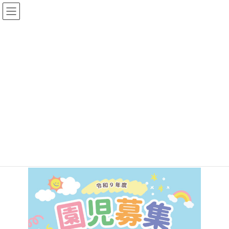
コ
ナ
ン
ビ
テ
ゲ
令和9年度 東幼稚園 ぴよぴよ見
ン
ー
ツ
シ
学会（来年度年少のお子様対
へ
ョ
ス
ン
象）
キ
に
ッ
移
プ
動
お子様が安心して過ごせる環境を知っていただくために、見学説
明会と簡単なあそびと軽食（給食のメニュー）を体験していただ
くイベントを開催します。