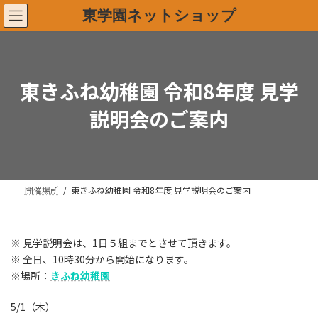
コ
ナ
東学園ネットショップ
ン
ビ
テ
ゲ
ン
ー
ツ
シ
へ
ョ
東きふね幼稚園 令和8年度 見学
ス
ン
キ
に
説明会のご案内
ッ
移
プ
動
開催場所
東きふね幼稚園 令和8年度 見学説明会のご案内
※ 見学説明会は、1日５組までとさせて頂きます。
※ 全日、10時30分から開始になります。
※場所：
きふね幼稚園
5/1（木）