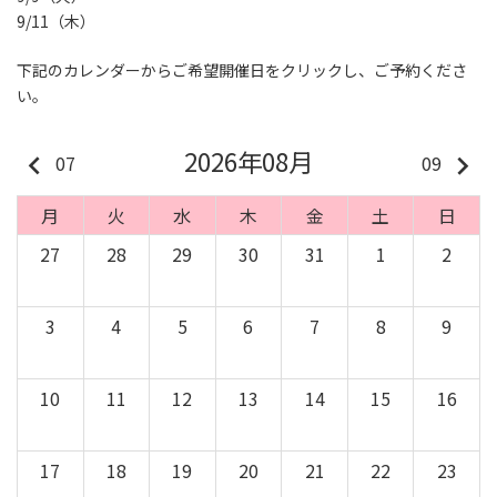
9/11（木）
下記のカレンダーからご希望開催日をクリックし、ご予約くださ
い。
2026年08月
keyboard_arrow_left
keyboard_arrow_right
07
09
月
火
水
木
金
土
日
27
28
29
30
31
1
2
3
4
5
6
7
8
9
10
11
12
13
14
15
16
17
18
19
20
21
22
23